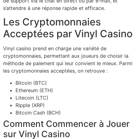
de support via le chat en direct ou par e-mail, et
s’attendre à une réponse rapide et efficace.
Les Cryptomonnaies
Acceptées par Vinyl Casino
Vinyl casino prend en charge une variété de
cryptomonnaies, permettant aux joueurs de choisir la
méthode de paiement qui leur convient le mieux. Parmi
les cryptomonnaies acceptées, on retrouve :
Bitcoin (BTC)
Ethereum (ETH)
Litecoin (LTC)
Ripple (XRP)
Bitcoin Cash (BCH)
Comment Commencer à Jouer
sur Vinyl Casino