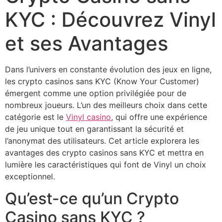
KYC : Découvrez Vinyl
et ses Avantages
Dans l’univers en constante évolution des jeux en ligne,
les crypto casinos sans KYC (Know Your Customer)
émergent comme une option privilégiée pour de
nombreux joueurs. L’un des meilleurs choix dans cette
catégorie est le
Vinyl casino
, qui offre une expérience
de jeu unique tout en garantissant la sécurité et
l’anonymat des utilisateurs. Cet article explorera les
avantages des crypto casinos sans KYC et mettra en
lumière les caractéristiques qui font de Vinyl un choix
exceptionnel.
Qu’est-ce qu’un Crypto
Casino sans KYC ?