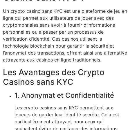
Un crypto casino sans KYC est une plateforme de jeu en
ligne qui permet aux utilisateurs de jouer avec des
cryptomonnaies sans avoir à fournir d’informations
personnelles ou à passer par un processus de
vérification d’identité. Ces casinos utilisent la
technologie blockchain pour garantir la sécurité et
l’anonymat des transactions, offrant ainsi une alternative
attrayante aux casinos en ligne traditionnels.
Les Avantages des Crypto
Casinos sans KYC
1. Anonymat et Confidentialité
Les crypto casinos sans KYC permettent aux
joueurs de garder leur identité secrète. Cela est
particulièrement attrayant pour ceux qui
souhaitent éviter de partager des informations