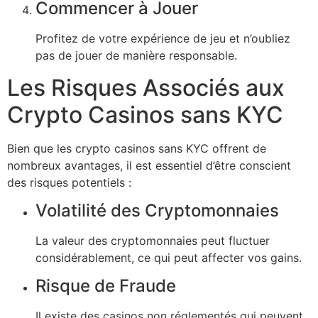
Commencer à Jouer
Profitez de votre expérience de jeu et n’oubliez
pas de jouer de manière responsable.
Les Risques Associés aux
Crypto Casinos sans KYC
Bien que les crypto casinos sans KYC offrent de
nombreux avantages, il est essentiel d’être conscient
des risques potentiels :
Volatilité des Cryptomonnaies
La valeur des cryptomonnaies peut fluctuer
considérablement, ce qui peut affecter vos gains.
Risque de Fraude
Il existe des casinos non réglementés qui peuvent