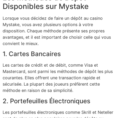
Disponibles sur Mystake
Lorsque vous décidez de faire un dépôt au casino
Mystake, vous avez plusieurs options à votre
disposition. Chaque méthode présente ses propres
avantages, et il est important de choisir celle qui vous
convient le mieux.
1. Cartes Bancaires
Les cartes de crédit et de débit, comme Visa et
Mastercard, sont parmi les méthodes de dépôt les plus
courantes. Elles offrent une transaction rapide et
sécurisée. La plupart des joueurs préfèrent cette
méthode en raison de sa simplicité.
2. Portefeuilles Électroniques
Les portefeuilles électroniques comme Skrill et Neteller