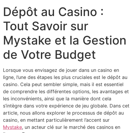
Dépôt au Casino :
Tout Savoir sur
Mystake et la Gestion
de Votre Budget
Lorsque vous envisagez de jouer dans un casino en
ligne, l’une des étapes les plus cruciales est le dépôt au
casino. Cela peut sembler simple, mais il est essentiel
de comprendre les différentes options, les avantages et
les inconvénients, ainsi que la manière dont cela
s’intègre dans votre expérience de jeu globale. Dans cet
article, nous allons explorer le processus de dépôt au
casino, en mettant particulièrement l’accent sur
Mystake
, un acteur clé sur le marché des casinos en