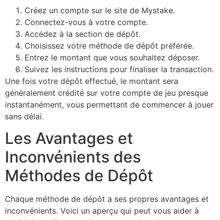
Créez un compte sur le site de Mystake.
Connectez-vous à votre compte.
Accédez à la section de dépôt.
Choisissez votre méthode de dépôt préférée.
Entrez le montant que vous souhaitez déposer.
Suivez les instructions pour finaliser la transaction.
Une fois votre dépôt effectué, le montant sera
généralement crédité sur votre compte de jeu presque
instantanément, vous permettant de commencer à jouer
sans délai.
Les Avantages et
Inconvénients des
Méthodes de Dépôt
Chaque méthode de dépôt a ses propres avantages et
inconvénients. Voici un aperçu qui peut vous aider à