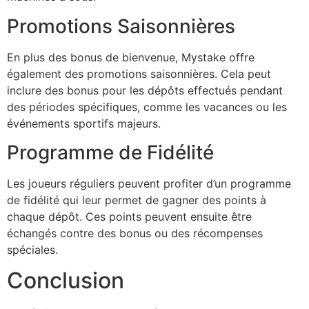
Promotions Saisonnières
En plus des bonus de bienvenue, Mystake offre
également des promotions saisonnières. Cela peut
inclure des bonus pour les dépôts effectués pendant
des périodes spécifiques, comme les vacances ou les
événements sportifs majeurs.
Programme de Fidélité
Les joueurs réguliers peuvent profiter d’un programme
de fidélité qui leur permet de gagner des points à
chaque dépôt. Ces points peuvent ensuite être
échangés contre des bonus ou des récompenses
spéciales.
Conclusion