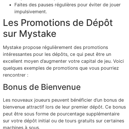
Faites des pauses régulières pour éviter de jouer
impulsivement.
Les Promotions de Dépôt
sur Mystake
Mystake propose régulièrement des promotions
intéressantes pour les dépôts, ce qui peut être un
excellent moyen d’augmenter votre capital de jeu. Voici
quelques exemples de promotions que vous pourriez
rencontrer :
Bonus de Bienvenue
Les nouveaux joueurs peuvent bénéficier d’un bonus de
bienvenue attractif lors de leur premier dépôt. Ce bonus
peut être sous forme de pourcentage supplémentaire
sur votre dépôt initial ou de tours gratuits sur certaines
machines à sous.