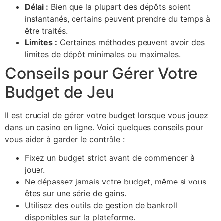
Délai :
Bien que la plupart des dépôts soient
instantanés, certains peuvent prendre du temps à
être traités.
Limites :
Certaines méthodes peuvent avoir des
limites de dépôt minimales ou maximales.
Conseils pour Gérer Votre
Budget de Jeu
Il est crucial de gérer votre budget lorsque vous jouez
dans un casino en ligne. Voici quelques conseils pour
vous aider à garder le contrôle :
Fixez un budget strict avant de commencer à
jouer.
Ne dépassez jamais votre budget, même si vous
êtes sur une série de gains.
Utilisez des outils de gestion de bankroll
disponibles sur la plateforme.