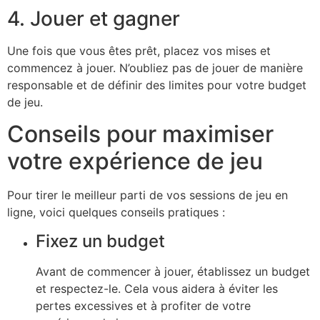
4. Jouer et gagner
Une fois que vous êtes prêt, placez vos mises et
commencez à jouer. N’oubliez pas de jouer de manière
responsable et de définir des limites pour votre budget
de jeu.
Conseils pour maximiser
votre expérience de jeu
Pour tirer le meilleur parti de vos sessions de jeu en
ligne, voici quelques conseils pratiques :
Fixez un budget
Avant de commencer à jouer, établissez un budget
et respectez-le. Cela vous aidera à éviter les
pertes excessives et à profiter de votre