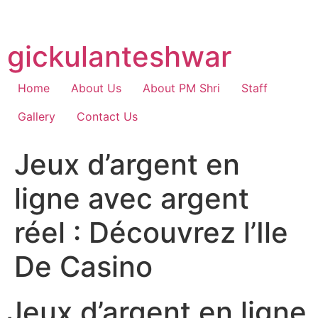
Skip
gickulanteshwar
to
content
Home
About Us
About PM Shri
Staff
Gallery
Contact Us
Jeux d’argent en
ligne avec argent
réel : Découvrez l’Ile
De Casino
Jeux d’argent en ligne