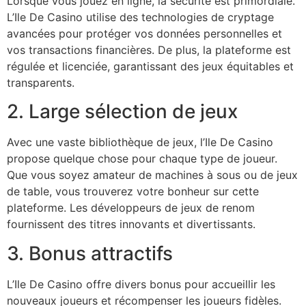
Lorsque vous jouez en ligne, la sécurité est primordiale.
L’Ile De Casino utilise des technologies de cryptage
avancées pour protéger vos données personnelles et
vos transactions financières. De plus, la plateforme est
régulée et licenciée, garantissant des jeux équitables et
transparents.
2. Large sélection de jeux
Avec une vaste bibliothèque de jeux, l’Ile De Casino
propose quelque chose pour chaque type de joueur.
Que vous soyez amateur de machines à sous ou de jeux
de table, vous trouverez votre bonheur sur cette
plateforme. Les développeurs de jeux de renom
fournissent des titres innovants et divertissants.
3. Bonus attractifs
L’Ile De Casino offre divers bonus pour accueillir les
nouveaux joueurs et récompenser les joueurs fidèles.