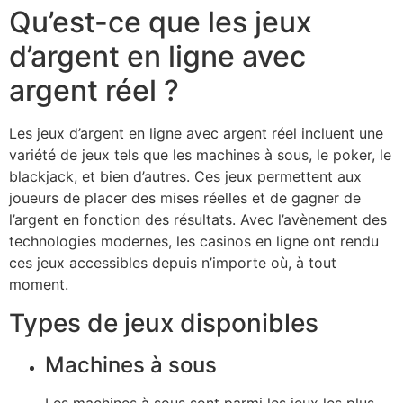
Qu’est-ce que les jeux
d’argent en ligne avec
argent réel ?
Les jeux d’argent en ligne avec argent réel incluent une
variété de jeux tels que les machines à sous, le poker, le
blackjack, et bien d’autres. Ces jeux permettent aux
joueurs de placer des mises réelles et de gagner de
l’argent en fonction des résultats. Avec l’avènement des
technologies modernes, les casinos en ligne ont rendu
ces jeux accessibles depuis n’importe où, à tout
moment.
Types de jeux disponibles
Machines à sous
Les machines à sous sont parmi les jeux les plus