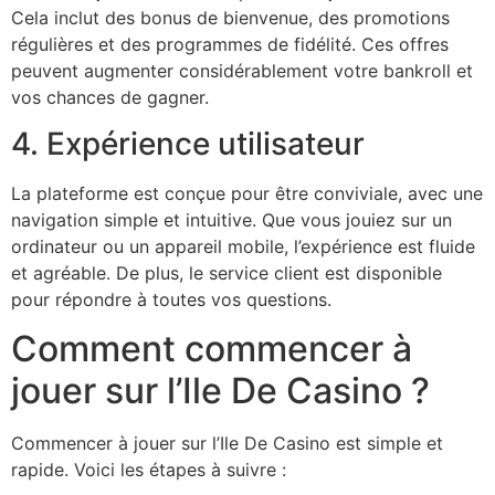
Cela inclut des bonus de bienvenue, des promotions
régulières et des programmes de fidélité. Ces offres
peuvent augmenter considérablement votre bankroll et
vos chances de gagner.
4. Expérience utilisateur
La plateforme est conçue pour être conviviale, avec une
navigation simple et intuitive. Que vous jouiez sur un
ordinateur ou un appareil mobile, l’expérience est fluide
et agréable. De plus, le service client est disponible
pour répondre à toutes vos questions.
Comment commencer à
jouer sur l’Ile De Casino ?
Commencer à jouer sur l’Ile De Casino est simple et
rapide. Voici les étapes à suivre :