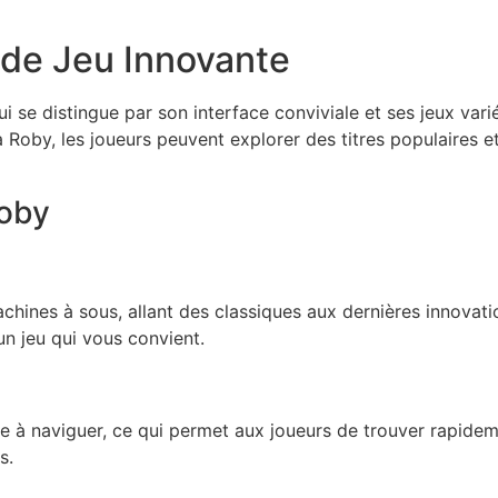
 de Jeu Innovante
i se distingue par son interface conviviale et ses jeux vari
 Roby, les joueurs peuvent explorer des titres populaires 
Roby
chines à sous, allant des classiques aux dernières innovati
n jeu qui vous convient.
e à naviguer, ce qui permet aux joueurs de trouver rapidemen
s.