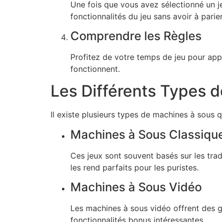
Une fois que vous avez sélectionné un j
fonctionnalités du jeu sans avoir à parier
Comprendre les Règles
Profitez de votre temps de jeu pour appr
fonctionnent.
Les Différents Types 
Il existe plusieurs types de machines à sous
Machines à Sous Classiqu
Ces jeux sont souvent basés sur les tradi
les rend parfaits pour les puristes.
Machines à Sous Vidéo
Les machines à sous vidéo offrent des 
fonctionnalités bonus intéressantes.