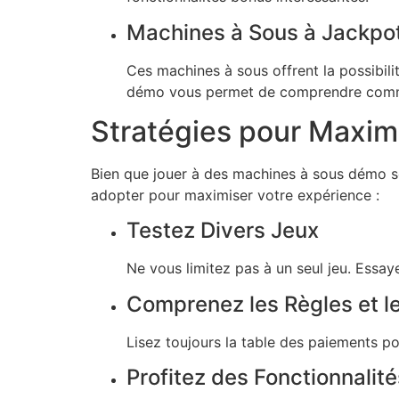
Machines à Sous à Jackpot
Ces machines à sous offrent la possibil
démo vous permet de comprendre comme
Stratégies pour Maxim
Bien que jouer à des machines à sous démo so
adopter pour maximiser votre expérience :
Testez Divers Jeux
Ne vous limitez pas à un seul jeu. Essay
Comprenez les Règles et l
Lisez toujours la table des paiements po
Profitez des Fonctionnalit