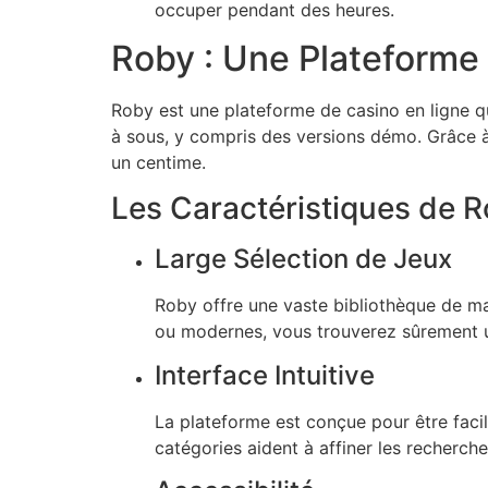
occuper pendant des heures.
Roby : Une Plateforme
Roby est une plateforme de casino en ligne qu
à sous, y compris des versions démo. Grâce à
un centime.
Les Caractéristiques de 
Large Sélection de Jeux
Roby offre une vaste bibliothèque de ma
ou modernes, vous trouverez sûrement u
Interface Intuitive
La plateforme est conçue pour être facil
catégories aident à affiner les recherche