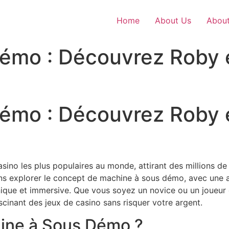
Home
About Us
About
émo : Découvrez Roby 
émo : Découvrez Roby 
ino les plus populaires au monde, attirant des millions de j
lons explorer le concept de machine à sous démo, avec une a
unique et immersive. Que vous soyez un novice ou un joueu
cinant des jeux de casino sans risquer votre argent.
ine à Sous Démo ?