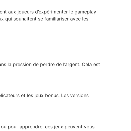
tent aux joueurs d’expérimenter le gameplay
x qui souhaitent se familiariser avec les
s la pression de perdre de l’argent. Cela est
licateurs et les jeux bonus. Les versions
r ou pour apprendre, ces jeux peuvent vous