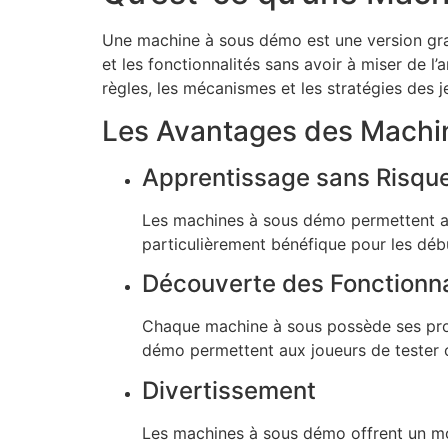
Une machine à sous démo est une version grat
et les fonctionnalités sans avoir à miser de l
règles, les mécanismes et les stratégies des j
Les Avantages des Machi
Apprentissage sans Risqu
Les machines à sous démo permettent aux
particulièrement bénéfique pour les déb
Découverte des Fonctionna
Chaque machine à sous possède ses propre
démo permettent aux joueurs de tester 
Divertissement
Les machines à sous démo offrent un moy