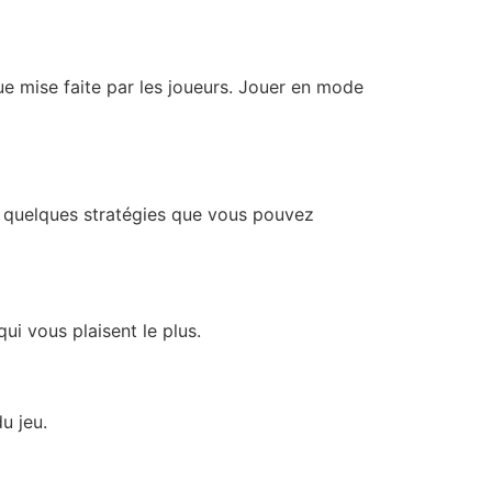
e mise faite par les joueurs. Jouer en mode
e quelques stratégies que vous pouvez
ui vous plaisent le plus.
u jeu.