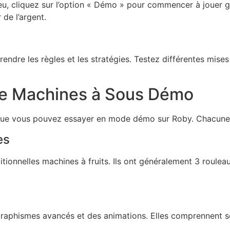
eu, cliquez sur l’option « Démo » pour commencer à jouer g
 de l’argent.
endre les règles et les stratégies. Testez différentes mis
de Machines à Sous Démo
 que vous pouvez essayer en mode démo sur Roby. Chacune d
es
tionnelles machines à fruits. Ils ont généralement 3 rouleau
graphismes avancés et des animations. Elles comprennent so