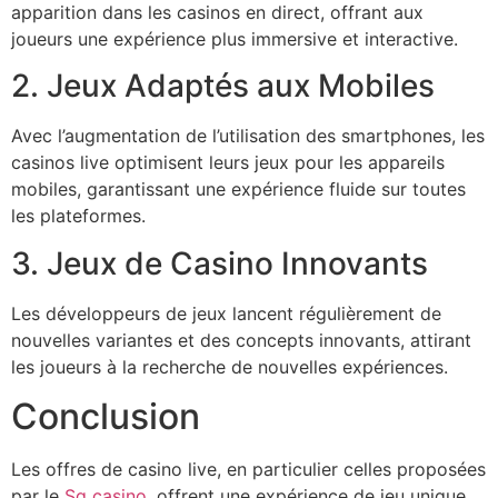
apparition dans les casinos en direct, offrant aux
joueurs une expérience plus immersive et interactive.
2. Jeux Adaptés aux Mobiles
Avec l’augmentation de l’utilisation des smartphones, les
casinos live optimisent leurs jeux pour les appareils
mobiles, garantissant une expérience fluide sur toutes
les plateformes.
3. Jeux de Casino Innovants
Les développeurs de jeux lancent régulièrement de
nouvelles variantes et des concepts innovants, attirant
les joueurs à la recherche de nouvelles expériences.
Conclusion
Les offres de casino live, en particulier celles proposées
par le
Sg casino
, offrent une expérience de jeu unique