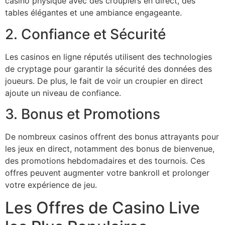
casino physique avec des croupiers en direct, des
tables élégantes et une ambiance engageante.
2. Confiance et Sécurité
Les casinos en ligne réputés utilisent des technologies
de cryptage pour garantir la sécurité des données des
joueurs. De plus, le fait de voir un croupier en direct
ajoute un niveau de confiance.
3. Bonus et Promotions
De nombreux casinos offrent des bonus attrayants pour
les jeux en direct, notamment des bonus de bienvenue,
des promotions hebdomadaires et des tournois. Ces
offres peuvent augmenter votre bankroll et prolonger
votre expérience de jeu.
Les Offres de Casino Live