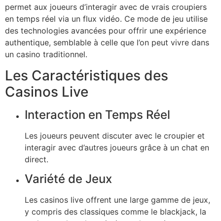
permet aux joueurs d’interagir avec de vrais croupiers
en temps réel via un flux vidéo. Ce mode de jeu utilise
des technologies avancées pour offrir une expérience
authentique, semblable à celle que l’on peut vivre dans
un casino traditionnel.
Les Caractéristiques des
Casinos Live
Interaction en Temps Réel
Les joueurs peuvent discuter avec le croupier et
interagir avec d’autres joueurs grâce à un chat en
direct.
Variété de Jeux
Les casinos live offrent une large gamme de jeux,
y compris des classiques comme le blackjack, la