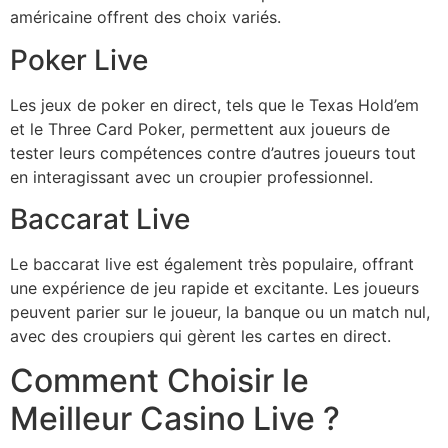
américaine offrent des choix variés.
Poker Live
Les jeux de poker en direct, tels que le Texas Hold’em
et le Three Card Poker, permettent aux joueurs de
tester leurs compétences contre d’autres joueurs tout
en interagissant avec un croupier professionnel.
Baccarat Live
Le baccarat live est également très populaire, offrant
une expérience de jeu rapide et excitante. Les joueurs
peuvent parier sur le joueur, la banque ou un match nul,
avec des croupiers qui gèrent les cartes en direct.
Comment Choisir le
Meilleur Casino Live ?