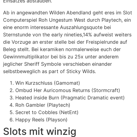
Einsatzes abstauben.
Ab in angewandten Wilden Abendland geht eres im Slot
Computerspiel Roh Ungestum West durch Playtech, ein
eine enorm interessante Auszahlungsquote bei
Sternstunde von the early nineties,14% aufweist weiters
die Vorzuge an erster stelle bei der Freispielrunde auf
Beleg stellt. Bei keramiken normalerweise euch der
Gewinnmultiplikator bei bis zu 25x unter anderem
jeglicher Sheriff Symbole verschieben einander
selbstbeweglich as part of Sticky Wilds.
Win Kurzschluss (Gamomat)
Ombud Her Auricomous Returns (Stormcraft)
Heated inside Burn (Pragmatic Dramatic event)
Roh Gambler (Playtech)
Secret to Cobbles (NetEnt)
Happy Reels (Playson)
Slots mit winzig