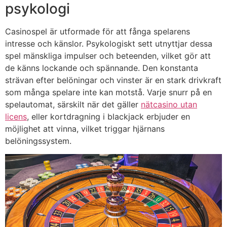
psykologi
Casinospel är utformade för att fånga spelarens
intresse och känslor. Psykologiskt sett utnyttjar dessa
spel mänskliga impulser och beteenden, vilket gör att
de känns lockande och spännande. Den konstanta
strävan efter belöningar och vinster är en stark drivkraft
som många spelare inte kan motstå. Varje snurr på en
spelautomat, särskilt när det gäller
nätcasino utan
licens
, eller kortdragning i blackjack erbjuder en
möjlighet att vinna, vilket triggar hjärnans
belöningssystem.