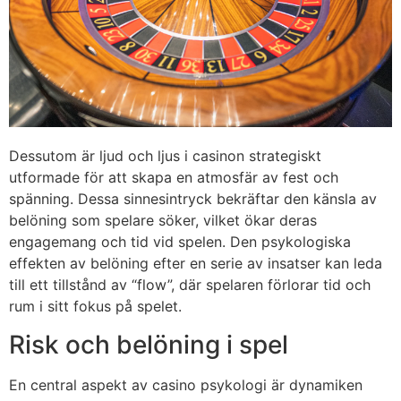
Dessutom är ljud och ljus i casinon strategiskt
utformade för att skapa en atmosfär av fest och
spänning. Dessa sinnesintryck bekräftar den känsla av
belöning som spelare söker, vilket ökar deras
engagemang och tid vid spelen. Den psykologiska
effekten av belöning efter en serie av insatser kan leda
till ett tillstånd av “flow”, där spelaren förlorar tid och
rum i sitt fokus på spelet.
Risk och belöning i spel
En central aspekt av casino psykologi är dynamiken