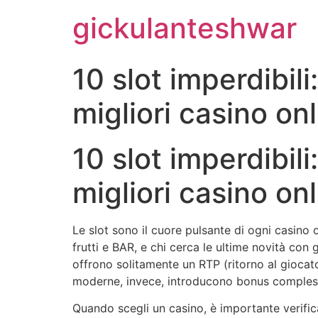
Skip
gickulanteshwar
to
content
10 slot imperdibil
migliori casino on
10 slot imperdibil
migliori casino on
Le slot sono il cuore pulsante di ogni casino 
frutti e BAR, e chi cerca le ultime novità con
offrono solitamente un RTP (ritorno al giocator
moderne, invece, introducono bonus complessi,
Quando scegli un casino, è importante verifica