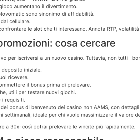
ni‑gioco aumentano il divertimento.
Novomatic sono sinonimo di affidabilità.
al cellulare.
onfrontare le slot che ti interessano. Annota RTP, volatilit
promozioni: cosa cercare
ivo per iscriversi a un nuovo casino. Tuttavia, non tutti i b
deposito iniziale.
oi ricevere.
commettere il bonus prima di prelevare.
he, utili per testare nuovi giochi.
i requisiti.
ei bonus di benvenuto dei casino non AAMS, con dettagli s
 settimanali, ideale per chi vuole massimizzare il valore d
e a 30x; così potrai prelevare le vincite più rapidamente.