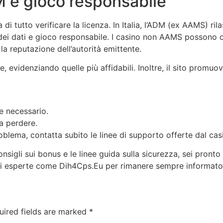
M e gioco responsabile
di tutto verificare la licenza. In Italia, l’ADM (ex AAMS) ril
 dei dati e gioco responsabile. I casino non AAMS possono 
la reputazione dell’autorità emittente.
, evidenziando quelle più affidabili. Inoltre, il sito promuo
e necessario.
 a perdere.
roblema, contatta subito le linee di supporto offerte dal c
consigli sui bonus e le linee guida sulla sicurezza, sei pronto 
nti esperte come Dih4Cps.Eu per rimanere sempre informato e
uired fields are marked
*