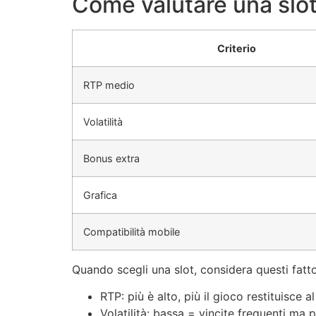
Come valutare una slot: 
Criterio
RTP medio
Volatilità
Bonus extra
Grafica
Compatibilità mobile
Quando scegli una slot, considera questi fatto
RTP: più è alto, più il gioco restituisce a
Volatilità: bassa = vincite frequenti ma p