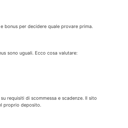
à e bonus per decidere quale provare prima.
onus sono uguali. Ecco cosa valutare:
u requisiti di scommessa e scadenze. Il sito
el proprio deposito.