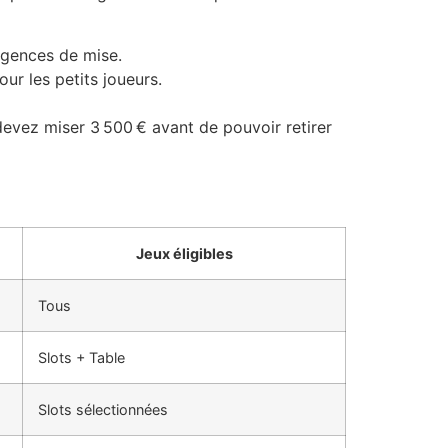
igences de mise.
ur les petits joueurs.
evez miser 3 500 € avant de pouvoir retirer
Jeux éligibles
Tous
Slots + Table
Slots sélectionnées