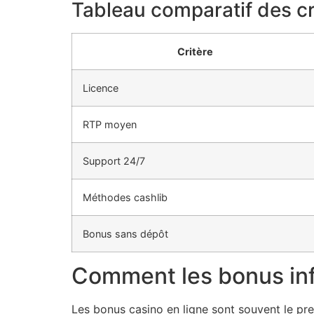
Tableau comparatif des cr
Critère
Licence
RTP moyen
Support 24/7
Méthodes cashlib
Bonus sans dépôt
Comment les bonus inf
Les bonus casino en ligne sont souvent le pr