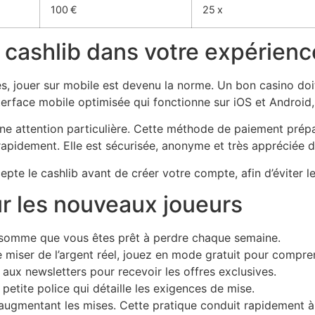
100 €
25 x
u cashlib dans votre expérienc
jouer sur mobile est devenu la norme. Un bon casino doit o
terface mobile optimisée qui fonctionne sur iOS et Android,
une attention particulière. Cette méthode de paiement prép
apidement. Elle est sécurisée, anonyme et très appréciée d
cepte le cashlib avant de créer votre compte, afin d’éviter
r les nouveaux joueurs
e somme que vous êtes prêt à perdre chaque semaine.
 miser de l’argent réel, jouez en mode gratuit pour compren
 aux newsletters pour recevoir les offres exclusives.
 petite police qui détaille les exigences de mise.
 augmentant les mises. Cette pratique conduit rapidement à 