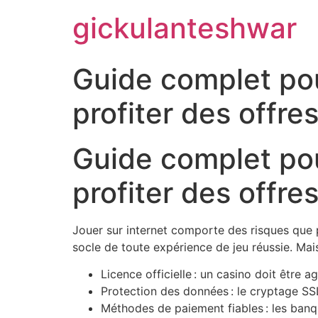
Skip
gickulanteshwar
to
content
Guide complet pour
profiter des offres
Guide complet pour
profiter des offres
Jouer sur internet comporte des risques que p
socle de toute expérience de jeu réussie. Mais
Licence officielle : un casino doit être a
Protection des données : le cryptage SSL
Méthodes de paiement fiables : les banque