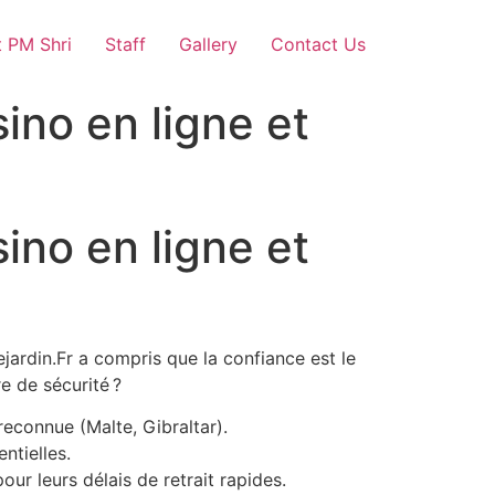
 PM Shri
Staff
Gallery
Contact Us
ino en ligne et
ino en ligne et
jardin.Fr a compris que la confiance est le
e de sécurité ?
 reconnue (Malte, Gibraltar).
ntielles.
ur leurs délais de retrait rapides.