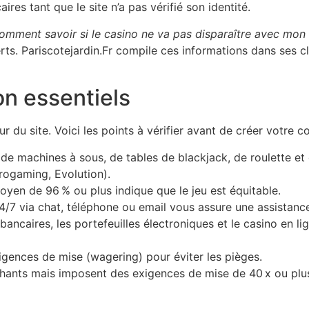
res tant que le site n’a pas vérifié son identité.
omment savoir si le casino ne va pas disparaître avec mon 
erts. Pariscotejardin.Fr compile ces informations dans ses 
on essentiels
r du site. Voici les points à vérifier avant de créer votre c
de machines à sous, de tables de blackjack, de roulette et d
rogaming, Evolution).
oyen de 96 % ou plus indique que le jeu est équitable.
4/7 via chat, téléphone ou email vous assure une assistanc
bancaires, les portefeuilles électroniques et le casino en li
gences de mise (wagering) pour éviter les pièges.
échants mais imposent des exigences de mise de 40 x ou plu