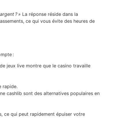
argent ? »
La réponse réside dans la
classements, ce qui vous évite des heures de
ompte :
e jeux live montre que le casino travaille
e rapide.
gne cashlib sont des alternatives populaires en
s, ce qui peut rapidement épuiser votre