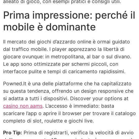
alleato di gioco, con esempi pratici e consigli utili.
Prima impressione: perché il
mobile è dominante
Il mercato dei giochi d’azzardo online è ormai guidato
dal traffico mobile. I player apprezzano la libertà di
giocare ovunque: in metropolitana, al bar o sul divano.
Le app sono ottimizzate per schermi piccoli, con
interfacce pulite e tempi di caricamento rapidissimi.
Powned.It è una delle piattaforme che ha capitalizzato
su questa tendenza, offrendo un design responsive che
si adatta a tutti i dispositivi. Discover your options at
casino non aams
. L’accesso è immediato: basta
scaricare l’app o aprire il browser per trovare il catalogo
completo di slot, roulette e giochi live.
Pro Tip:
Prima di registrarti, verifica la velocità di avvio