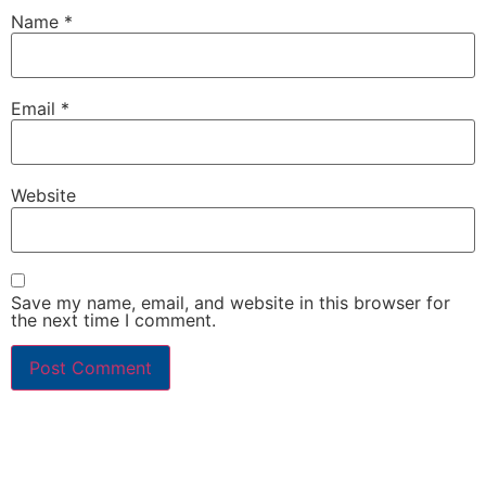
Name
*
Email
*
Website
Save my name, email, and website in this browser for
the next time I comment.