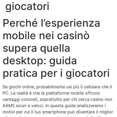
giocatori
Perché l’esperienza
mobile nei casinò
supera quella
desktop: guida
pratica per i giocatori
Se giochi online, probabilmente usi più il cellulare che il
PC. La realtà è che le piattaforme mobile offrono
vantaggi concreti, soprattutto per chi cerca casino non
AAMS sicuri e veloci. In questa guida analizzeremo i
motivi per cui il tuo smartphone può diventare il miglior