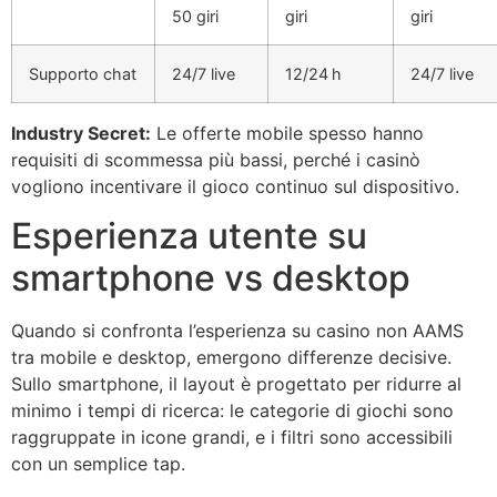
50 giri
giri
giri
Supporto chat
24/7 live
12/24 h
24/7 live
Industry Secret:
Le offerte mobile spesso hanno
requisiti di scommessa più bassi, perché i casinò
vogliono incentivare il gioco continuo sul dispositivo.
Esperienza utente su
smartphone vs desktop
Quando si confronta l’esperienza su casino non AAMS
tra mobile e desktop, emergono differenze decisive.
Sullo smartphone, il layout è progettato per ridurre al
minimo i tempi di ricerca: le categorie di giochi sono
raggruppate in icone grandi, e i filtri sono accessibili
con un semplice tap.