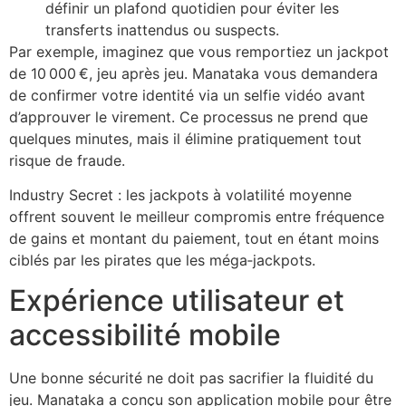
définir un plafond quotidien pour éviter les
transferts inattendus ou suspects.
Par exemple, imaginez que vous remportiez un jackpot
de 10 000 €, jeu après jeu. Manataka vous demandera
de confirmer votre identité via un selfie vidéo avant
d’approuver le virement. Ce processus ne prend que
quelques minutes, mais il élimine pratiquement tout
risque de fraude.
Industry Secret : les jackpots à volatilité moyenne
offrent souvent le meilleur compromis entre fréquence
de gains et montant du paiement, tout en étant moins
ciblés par les pirates que les méga‑jackpots.
Expérience utilisateur et
accessibilité mobile
Une bonne sécurité ne doit pas sacrifier la fluidité du
jeu. Manataka a conçu son application mobile pour être