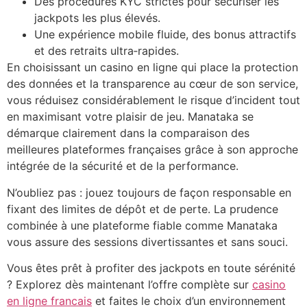
Des procédures KYC strictes pour sécuriser les
jackpots les plus élevés.
Une expérience mobile fluide, des bonus attractifs
et des retraits ultra‑rapides.
En choisissant un casino en ligne qui place la protection
des données et la transparence au cœur de son service,
vous réduisez considérablement le risque d’incident tout
en maximisant votre plaisir de jeu. Manataka se
démarque clairement dans la comparaison des
meilleures plateformes françaises grâce à son approche
intégrée de la sécurité et de la performance.
N’oubliez pas : jouez toujours de façon responsable en
fixant des limites de dépôt et de perte. La prudence
combinée à une plateforme fiable comme Manataka
vous assure des sessions divertissantes et sans souci.
Vous êtes prêt à profiter des jackpots en toute sérénité
? Explorez dès maintenant l’offre complète sur
casino
en ligne francais
et faites le choix d’un environnement