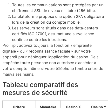
Toutes les communications sont protégées par un
chiffrement SSL de niveau militaire (256 bits).
La plateforme propose une option 2FA obligatoire
lors de la création du compte mobile.
Les serveurs sont situés dans des data‑centers
certifiés ISO 27001, assurant une surveillance
continue contre les intrusions.
Pro Tip : activez toujours la fonction « empreinte
digitale » ou « reconnaissance faciale » sur votre
appareil pour débloquer l’application du casino. Cela
empêche toute personne non autorisée d’accéder à
votre compte même si votre téléphone tombe entre de
mauvaises mains.
Tableau comparatif des
mesures de sécurité
Critère
Manataka
Casino X
Casino Y