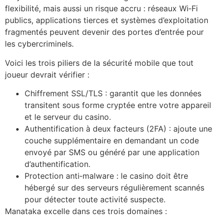
flexibilité, mais aussi un risque accru : réseaux Wi‑Fi
publics, applications tierces et systèmes d’exploitation
fragmentés peuvent devenir des portes d’entrée pour
les cybercriminels.
Voici les trois piliers de la sécurité mobile que tout
joueur devrait vérifier :
Chiffrement SSL/TLS : garantit que les données
transitent sous forme cryptée entre votre appareil
et le serveur du casino.
Authentification à deux facteurs (2FA) : ajoute une
couche supplémentaire en demandant un code
envoyé par SMS ou généré par une application
d’authentification.
Protection anti‑malware : le casino doit être
hébergé sur des serveurs régulièrement scannés
pour détecter toute activité suspecte.
Manataka excelle dans ces trois domaines :