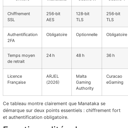
Chiffrement
256‑bit
128‑bit
256‑bit
SSL
AES
TLS
TLS
Authentification
Obligatoire
Optionnelle
Obligatoire
2FA
Temps moyen
24 h
48 h
36 h
de retrait
Licence
ARJEL
Malta
Curacao
Française
(2026)
Gaming
eGaming
Authority
Ce tableau montre clairement que Manataka se
démarque sur deux points essentiels : chiffrement fort
et authentification obligatoire.