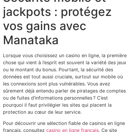
jackpots : protégez
vos gains avec
Manataka
Lorsque vous choisissez un casino en ligne, la première
chose qui vient à l’esprit est souvent la variété des jeux
ou le montant du bonus. Pourtant, la sécurité des
données est tout aussi cruciale, surtout sur mobile où
les connexions sont plus vulnérables. Vous avez
sûrement déjà entendu parler de piratages de comptes
ou de fuites d’informations personnelles ? C’est
pourquoi il faut privilégier les sites qui placent la
protection au cœur de leur service.
Pour découvrir une sélection fiable de casinos en ligne
français, consultez
casino en ligne francais
. Ce site