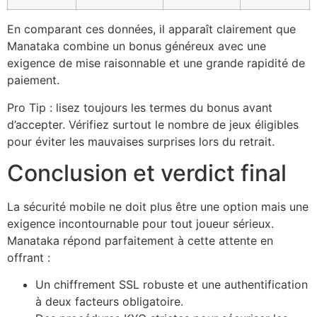
En comparant ces données, il apparaît clairement que
Manataka combine un bonus généreux avec une
exigence de mise raisonnable et une grande rapidité de
paiement.
Pro Tip : lisez toujours les termes du bonus avant
d’accepter. Vérifiez surtout le nombre de jeux éligibles
pour éviter les mauvaises surprises lors du retrait.
Conclusion et verdict final
La sécurité mobile ne doit plus être une option mais une
exigence incontournable pour tout joueur sérieux.
Manataka répond parfaitement à cette attente en
offrant :
Un chiffrement SSL robuste et une authentification
à deux facteurs obligatoire.